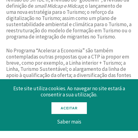
definição de
small Midcap e Midcap
; o lançamento de
uma nova estratégia para o Turismo; o reforço da
digitalização no Turismo; assim como um plano de
sustentabilidade ambiental e climática para o Turismo, a
reestruturação do modelo de formação em Turismo ou o
programa de integração de migrantes no Turismo.
No Programa “Acelerar a Economia” são também
contempladas outras propostas que a CTP ia propor em
breve, como por exemplo, a Linha interior + Turismo; a
Linha, Turismo Sustentável; o alargamento da linha de
apoio à qualificação da oferta; a diversificação das fontes
de financiamento às empresas do Turismo ou a
reformulação das campanhas de internacionalização do
Este site utiliza cookies. Ao navegar no site estará a
Turismo.
consentir a sua utilização.
O Governo ouviu, pois, muitas das propostas que a CTP
ACEITAR
tem vindo a fazer ao longo dos últimos anos,
considerando-as no Pacote de medidas e apoio às
Saber mais
empresas hoje aprovado em Conselho de Ministros, o
que para a CTP é algo muito positivo, mas, frisa o