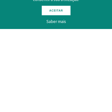
bares, discotecas, parques recreativos e fornecimento
ou montagem de eventos.
ACEITAR
A presente
portaria
entra em vigor no dia da sua
Saber mais
publicação e produz efeitos a partir de 1 de Maio de
2021.
30 Julho 2021
Voltar