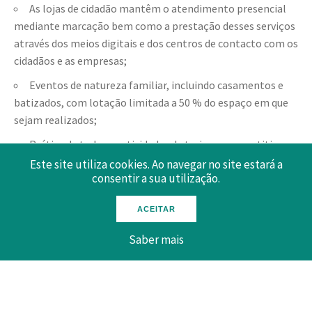
As lojas de cidadão mantêm o atendimento presencial
mediante marcação bem como a prestação desses serviços
através dos meios digitais e dos centros de contacto com os
cidadãos e as empresas;
Eventos de natureza familiar, incluindo casamentos e
batizados, com lotação limitada a 50 % do espaço em que
sejam realizados;
Prática de todas as atividades de treino e competitivas
amadoras, incluindo de escalões de formação, sendo
Este site utiliza cookies. Ao navegar no site estará a
consentir a sua utilização.
admitida a presença de público desde que com lugares
marcados, distanciamento, regras de acesso e com limite
ACEITAR
de lotação correspondente a 33% da lotação total do
recinto desportivo;
Saber mais
Prática de todas as atividades de treino e competitivas
amadoras, incluindo de escalões de formação, fora de
recintos desportivos, sendo admitida a presença de público
com limites de lotação e regras a definir pela DGS;