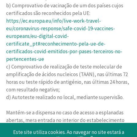
b) Comprovativo de vacinação de um dos países cujos
certificados são reconhecidos pela UE:
https://ec.europa.eu/info/live-work-travel-
eu/coronavirus-response/safe-covid-19-vaccines-
europeans/eu-digital-covid-
certificate_pt#reconhecimento-pela-ue-de-
certificados-covid-emitidos-por-pases-terceiros-no-
pertencentes-ue
c) Comprovativo de realização de teste molecular de
amplificação de ácidos nucleicos (TAAN), nas últimas 72
horas ou teste rápido de antigénio, nas últimas 24 horas,
com resultado negativo;
d) Autoteste realizado no local, mediante supervisão.
Mantém-se a dispensa no caso de acesso a esplanadas
abertas, mera entrada no interior do estabelecimento
para efeitos de acesso a serviços comuns,
Este site utiliza cookies. Ao navegar no site estará a
designadamente o acesso a instalações sanitárias e a