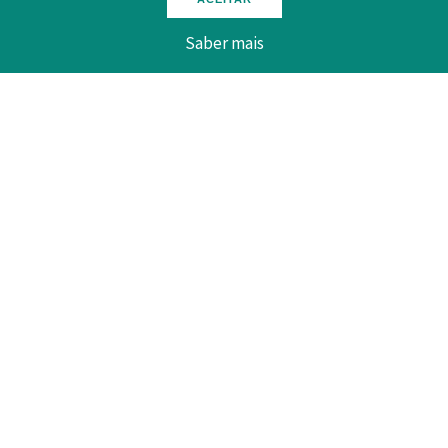
Saber mais
Fazer download aqui:
Voltar