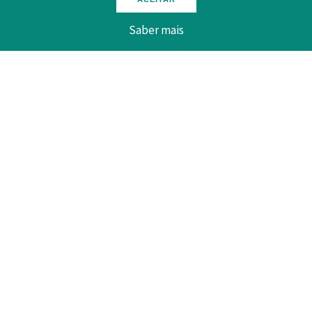
Saber mais
Fazer download aqui:
Voltar