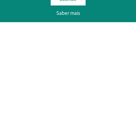
Saber mais
Fazer download aqui:
Voltar