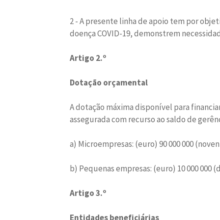
2 - A presente linha de apoio tem por obj
doença COVID-19, demonstrem necessidade
Artigo 2.º
Dotação orçamental
A dotação máxima disponível para financiam
assegurada com recurso ao saldo de gerênci
a) Microempresas: (euro) 90 000 000 (noven
b) Pequenas empresas: (euro) 10 000 000 (
Artigo 3.º
Entidades beneficiárias