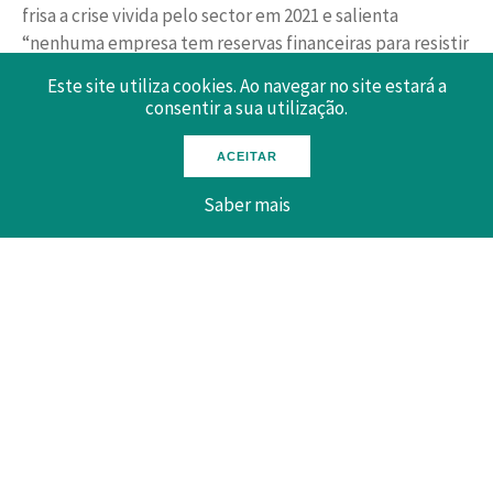
frisa a crise vivida pelo sector em 2021 e salienta
“nenhuma empresa tem reservas financeiras para resistir
a 11 meses de encerramento”. Reforça ainda que “o
Este site utiliza cookies. Ao navegar no site estará a
impacto provado pela pandemia no turismo em Portugal
consentir a sua utilização.
é francamente negativo, o que nos coloca num cenário
desolador”.
ACEITAR
Saber mais
Leia o artigo do Jornal Económico na íntegra,
clicando
aqui
.
25 Janeiro 2021