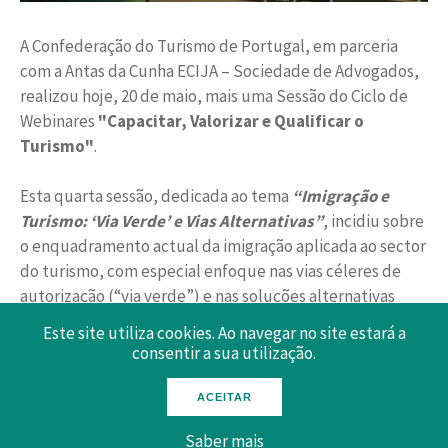
A Confederação do Turismo de Portugal, em parceria
com a Antas da Cunha ECIJA – Sociedade de Advogados,
realizou hoje, 20 de maio, mais uma Sessão do Ciclo de
Webinares
"Capacitar, Valorizar e Qualificar o
Turismo"
.
Esta quarta
sessão, dedicada ao tema
“Imigração e
Turismo: ‘Via Verde’ e Vias Alternativas”
, incidiu sobre
o enquadramento actual da imigração aplicada ao sector
do turismo, com especial enfoque nas vias céleres de
autorização (“via verde”) e nas soluções alternativas
disponíveis, incluindo os principais desenvolvimentos
Este site utiliza cookies. Ao navegar no site estará a
legislativos e operacionais, bem como os
consentir a sua utilização.
constrangimentos mais frequentes na contratação de
trabalhadores estrangeiros, sobretudo para o Turismo
ACEITAR
ao nível da “via verde”.
Saber mais