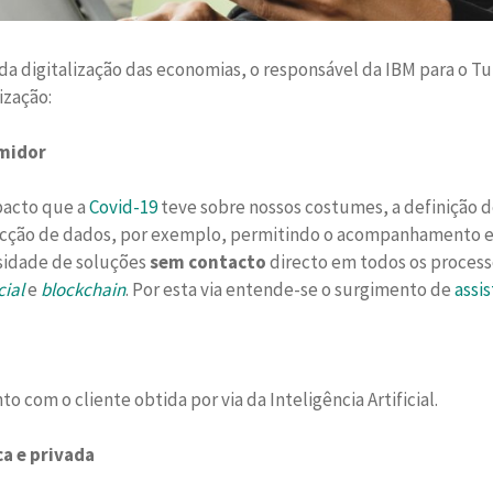
a digitalização das economias, o responsável da IBM para o Tu
ização:
nsumidor
pacto que a
Covid-19
teve sobre nossos costumes, a definição 
cção de dados, por exemplo, permitindo o acompanhamento e o
ssidade de soluções
sem contacto
directo em todos os process
cial
e
blockchain
. Por esta via entende-se o surgimento de
assis
 com o cliente obtida por via da Inteligência Artificial.
ca e privada