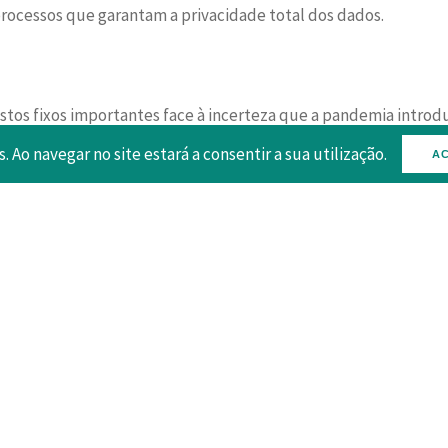
rocessos que garantam a privacidade total dos dados.
tos fixos importantes face à incerteza que a pandemia introd
ma plataforma de inovação para a digitalização que acelere a t
s. Ao navegar no site estará a consentir a sua utilização.
AC
tificial.