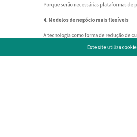
Porque serão necessárias plataformas de p
4. Modelos de negócio mais flexíveis
A tecnologia como forma de redução de cus
quotidiana, e a necessidade de se criar u
Este site utiliza cookie
conhecimento,
blockchain
e Inteligência Ar
10 Março 2021
Voltar