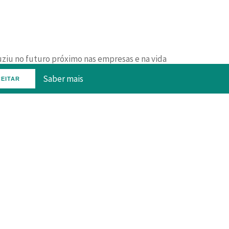
uziu no futuro próximo nas empresas e na vida
ransformação de dados em
Saber mais
EITAR