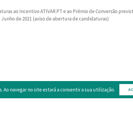
aturas ao Incentivo ATIVAR.PT e ao Prémio de Conversão previst
de Junho de 2021 (aviso de abertura de candidaturas)
s. Ao navegar no site estará a consentir a sua utilização.
AC