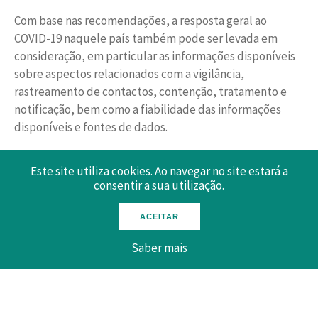
Com base nas recomendações, a resposta geral ao
COVID-19 naquele país também pode ser levada em
consideração, em particular as informações disponíveis
sobre aspectos relacionados com a vigilância,
rastreamento de contactos, contenção, tratamento e
notificação, bem como a fiabilidade das informações
disponíveis e fontes de dados.
A reciprocidade deve continuar a ser tida em conta caso
Este site utiliza cookies. Ao navegar no site estará a
a caso, afirmou o Conselho em comunicado.
consentir a sua utilização.
ACEITAR
Saber mais
Novas restrições para variantes do Corona Vírus
Quando a situação epidemiológica se deteriora
rapidamente e, em particular, quando existe uma alta