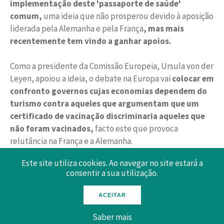
implementação deste 'passaporte de saúde'
comum,
uma ideia que não prosperou devido à aposição
liderada pela Alemanha e pela França
, mas mais
recentemente tem vindo a ganhar apoios.
Como a presidente da Comissão Europeia, Ursula von der
Leyen, apoiou a ideia, o debate na Europa vai
colocar em
confronto governos cujas economias dependem do
turismo contra aqueles que argumentam que um
certificado de vacinação discriminaria aqueles que
não foram vacinados,
facto este que provoca
relutância na França e a Alemanha.
Este site utiliza cookies. Ao navegar no site estará a
Com a aprovação de mais vacinas COVID-19 e a vacinação
consentir a sua utilização.
de mais pessoas nos estados membros da UE e países
parceiros do espaço Schengen,
a urgência para
ACEITAR
restaurar as viagens para os vacinados também
aumentou. Entretanto, vários países
já estão a
Saber mais