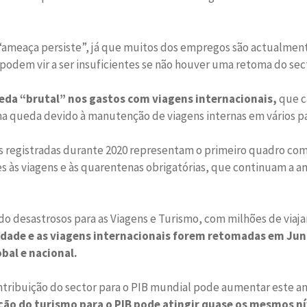
a “ameaça persiste”, já que muitos dos empregos são actualme
odem vir a ser insuficientes se não houver uma retoma do sect
da “brutal” nos gastos com viagens internacionais,
que c
a queda devido à manutenção de viagens internas em vários pa
 registradas durante 2020 representam o primeiro quadro comp
ões às viagens e às quarentenas obrigatórias, que continuam a
do desastrosos para as Viagens e Turismo, com milhões de via
idade e as viagens internacionais forem retomadas em Jun
obal e nacional.
ntribuição do sector para o PIB mundial pode aumentar este an
ção do turismo para o PIB pode atingir quase os mesmos ní