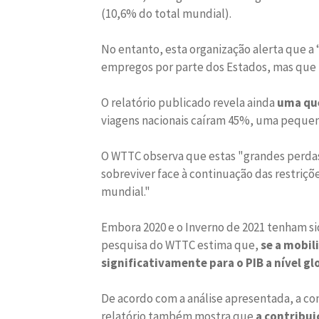
(10,6% do total mundial).
No entanto, esta organização alerta que 
empregos por parte dos Estados, mas que p
O relatório publicado revela ainda
uma que
viagens nacionais caíram 45%, uma pequen
O WTTC observa que estas "grandes perdas
sobreviver face à continuação das restriç
mundial."
Embora 2020 e o Inverno de 2021 tenham si
pesquisa do WTTC estima que,
se a mobil
significativamente para o PIB a nível gl
De acordo com a análise apresentada, a co
relatório também mostra que
a contribui