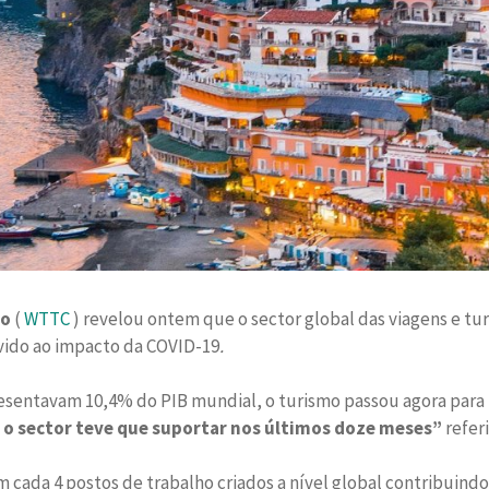
mo
(
WTTC
) revelou ontem que o sector global das viagens e t
devido ao impacto da COVID-19
.
esentavam 10,4% do PIB mundial, o turismo passou agora par
 o sector teve que suportar nos últimos doze meses”
refer
m cada 4 postos de trabalho criados a nível global contribuind