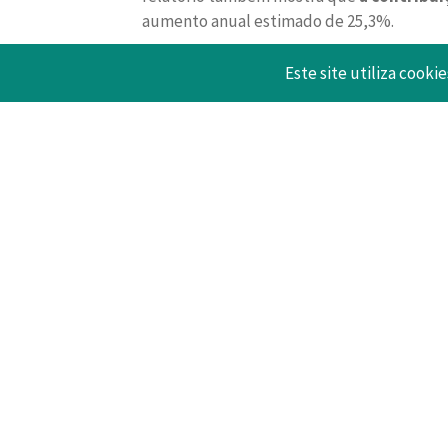
aumento anual estimado de 25,3%.
O WTTC também prevê que, se o
plano glo
Este site utiliza cookie
milhões de empregos perdidos em 2020 pod
Para isso, a organização defende veemen
outras medidas, a adopção de
regime uni
aplaudiu a adopção pela União Europeia 
Consulte a infografia fazendo download d
26 Março 2021
WTTC 2020 Infografia Global