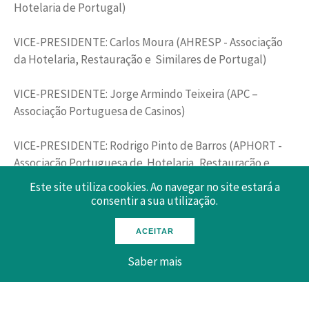
Hotelaria de Portugal)
VICE-PRESIDENTE: Carlos Moura (AHRESP - Associação
da Hotelaria, Restauração e Similares de Portugal)
VICE-PRESIDENTE: Jorge Armindo Teixeira (APC –
Associação Portuguesa de Casinos)
VICE-PRESIDENTE: Rodrigo Pinto de Barros (APHORT -
Associação Portuguesa de Hotelaria, Restauração e
Turismo)
Este site utiliza cookies. Ao navegar no site estará a
consentir a sua utilização.
VICE-PRESIDENTE: João Fernandes (ATA – Associação do
Turismo do Algarve)
ACEITAR
Saber mais
VICE-PRESIDENTE: Vítor Costa (ATL - Associação Turismo
de Lisboa – Convention and Visitors Bureau)